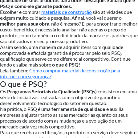
qualidade de seus produtos para obter destaque. Saiba o que é
PSQ e como ele garante padrões.
Escolher e comprar
materiais de construção
são atividades que
exigem muito cuidado e pesquisa. Afinal, você vai querer o
melhor para a sua obra
, não é mesmo? E, para encontrar o melhor
custo-benefício, é necessário analisar não apenas o preço do
produto, como também a credibilidade da marca e os padrões que
são utilizados em seu processo produtivo.
Assim sendo, uma maneira de adquirir itens com qualidade
comprovada e eficácia garantida é procurar pelo selo PSQ,
qualificação que serve como diferencial competitivo. Continue
lendo e saiba mais sobre
o que é PSQ
!
Leia também:
Como comprar material de construção pela
internet com segurança?
O que é PSQ?
Os
Programas Setoriais da Qualidade (PSQs)
consistem em uma
série de iniciativas realizadas com o objetivo de garantir o
desenvolvimento tecnológico do setor em questão.
Na prática, o PSQ é uma
ferramenta de qualidade
e auxilia
empresas a ajustar tanto as suas mercadorias quanto os seus
processos de acordo com as mudanças e a evolução de um
mercado cada vez mais competitivo.
Para que receba a certificação, o produto ou serviço deve seguir e