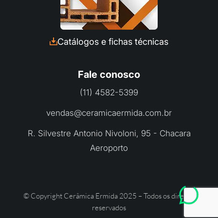
Fale com a Ceramica Ermida
Preencha seus dados e converse com a
Catálogos e fichas técnicas
nossa equipe pelo Whatsapp:
Fale conosco
(11) 4582-5399
vendas@ceramicaermida.com.br
R. Silvestre Antonio Nivoloni, 95 - Chacara
INICIAR CONVERSA
Aeroporto
© Copyright Cerâmica Ermida 2025 – Todos os direitos
reservados