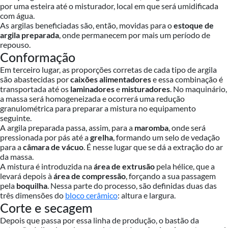
por uma esteira até o misturador, local em que será umidificada
com água.
As argilas beneficiadas são, então, movidas para o
estoque de
argila preparada
, onde permanecem por mais um período de
repouso.
Conformação
Em terceiro lugar, as proporções corretas de cada tipo de argila
são abastecidas por
caixões alimentadores
e essa combinação é
transportada até os
laminadores
e
misturadores
. No maquinário,
a massa será homogeneizada e ocorrerá uma redução
granulométrica para preparar a mistura no equipamento
seguinte.
A argila preparada passa, assim, para a
maromba
, onde será
pressionada por pás até a
grelha
, formando um selo de vedação
para a
câmara de vácuo
. É nesse lugar que se dá a extração do ar
da massa.
A mistura é introduzida na
área de extrusão
pela hélice, que a
levará depois à
área de compressão
, forçando a sua passagem
pela
boquilha
. Nessa parte do processo, são definidas duas das
três dimensões do
bloco cerâmico
: altura e largura.
Corte e secagem
Depois que passa por essa linha de produção, o bastão da