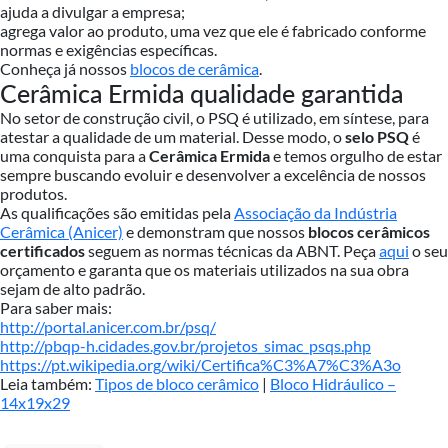
ajuda a divulgar a empresa;
agrega valor ao produto, uma vez que ele é fabricado conforme
normas e exigências específicas.
Conheça já nossos
blocos de cerâmica
.
Cerâmica Ermida qualidade garantida
No setor de construção civil, o PSQ é utilizado, em síntese, para
atestar a qualidade de um material. Desse modo, o
selo PSQ
é
uma conquista para a
Cerâmica Ermida
e temos orgulho de estar
sempre buscando evoluir e desenvolver a excelência de nossos
produtos.
As qualificações são emitidas pela
Associação da Indústria
Cerâmica (Anicer)
e demonstram que nossos
blocos cerâmicos
certificados
seguem as normas técnicas da ABNT. Peça
aqui
o seu
orçamento e garanta que os materiais utilizados na sua obra
sejam de alto padrão.
Para saber mais:
http://portal.anicer.com.br/psq/
http://pbqp-h.cidades.gov.br/projetos_simac_psqs.php
https://pt.wikipedia.org/wiki/Certifica%C3%A7%C3%A3o
Leia também:
Tipos de bloco cerâmico
|
Bloco Hidráulico –
14x19x29