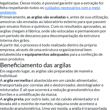
legalizadas. Desse modo, é possível garantir que a extração foi
feita respeitando todos os
cuidados necessários com o meio
ambiente
.
Primeiramente,
as argilas são avaliadas
e, antes de sua utilização,
amostras são enviadas ao laboratório externo para que passem
por ensaios físicos e químicos. Com os resultados aprovados, as
argilas chegam à fábrica, onde são estocadas e permanecem por
um período de descanso para descompactação da estrutura
interna dos grãos.
A partir daí, o processo é todo realizado dentro da própria
empresa, através de uma estrutura organizacional bem
estabelecida e
equipamentos adequados
para a confecção de
seus produtos.
Beneficiamento das argilas
Em segundo lugar, as argilas são preparadas de maneira
individual:
A
argila vermelha
é abastecida em um caixão alimentador,
transportada por correias até o destorroador, desintegrador e
misturador. É ali que ocorrerá a redução granulométrica dos
torrões e a umidificação da massa;
A
argila preta
, por outro lado, sai do caixão alimentador e é
levada até o moinho de martelo, máquina onde acontece a
redução granulométrica. Uma vez moída, a argila é transportada