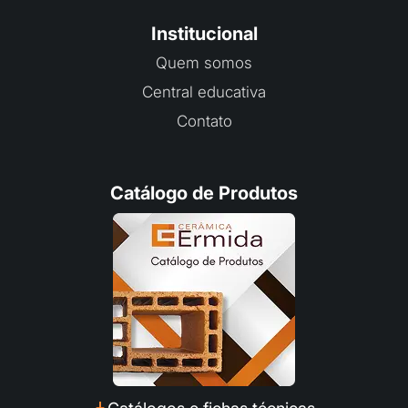
Institucional
Quem somos
Central educativa
Contato
Catálogo de Produtos
Fale com a Ceramica Ermida
Preencha seus dados e converse com a