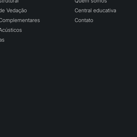
trutural
Quem somos
de Vedação
Central educativa
 Complementares
Contato
Acústicos
as