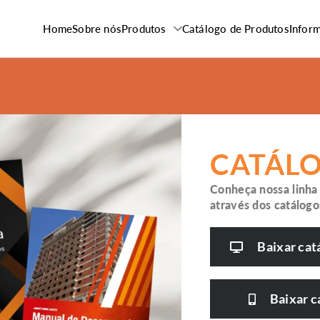
Home
Sobre nós
Produtos
Catálogo de Produtos
Infor
CATÁL
Conheça nossa linha
através dos catálogo
Baixar cat
Baixar c