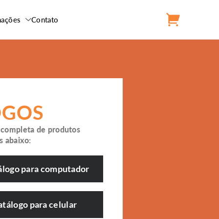
mações
Contato
OGOS
 completa de produtos
s abaixo:
álogo para computador
atálogo para celular