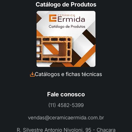
Catálogo de Produtos
Fale com a Ceramica Ermida
Preencha seus dados e converse com a
Catálogos e fichas técnicas
nossa equipe pelo Whatsapp:
Fale conosco
(11) 4582-5399
vendas@ceramicaermida.com.br
R. Silvestre Antonio Nivoloni, 95 - Chacara