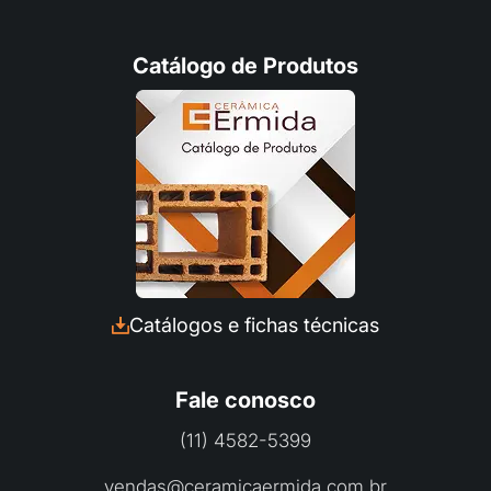
Catálogo de Produtos
Fale com a Ceramica Ermida
Preencha seus dados e converse com a
Catálogos e fichas técnicas
nossa equipe pelo Whatsapp:
Fale conosco
(11) 4582-5399
vendas@ceramicaermida.com.br