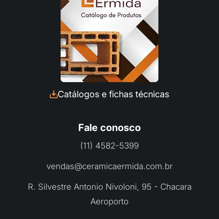
Fale com a Ceramica Ermida
Preencha seus dados e converse com a
Catálogos e fichas técnicas
nossa equipe pelo Whatsapp:
Fale conosco
(11) 4582-5399
vendas@ceramicaermida.com.br
R. Silvestre Antonio Nivoloni, 95 - Chacara
INICIAR CONVERSA
Aeroporto