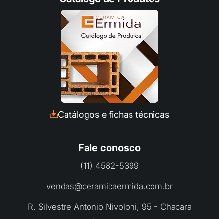
Fale com a Ceramica Ermida
Preencha seus dados e converse com a
Catálogos e fichas técnicas
nossa equipe pelo Whatsapp:
Fale conosco
(11) 4582-5399
vendas@ceramicaermida.com.br
R. Silvestre Antonio Nivoloni, 95 - Chacara
INICIAR CONVERSA